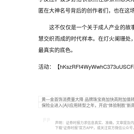
匿在大神名号背后的创作者们，也在这
这不仅仅是一个关于成人产业的故
慧交织而成的时代样本。在灯火阑珊处
最真实的底色。
活动：【
hKszRFt4WyWwhC373uUSCF
黄—金首饰消费量大降 品牌珠宝商加快高附加值
保险业进入{A}I应用转型之年，开启“体验制胜”新
声明：证券时报力求信息真实、准确，文章提及内
下载“证券时报”官方APP，或关注官方微信公众