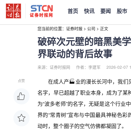
首页
快讯
要闻
股市
您当前的位置：
证券时报
>
公司
>
正文
破碎次元壁的暗黑美学
界联动的背后故事
来源：证券时报网
作者：李建军
2026-02-07 
在成人产🏭业的漫长长河中，我们
点赞
名字，早已超越了职业本身，成为了某
为“波多老师”的名字，无疑是这个行业中
界的“常青树”宣布与中国最具神秘色彩的
动时，整个圈子的空气仿佛都凝固了。