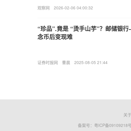
观察网
2026-02-06 04:00:32
“珍品”.竟是 “烫手山芋”？邮储银
念币后变现难
证券时报网
曹晨
2025-08-05 21:44
关
备案号：
粤ICP备09109218