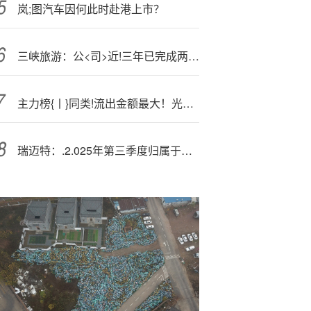
岚;图汽车因何此时赴港上市？
三峡旅游：公<司>近!三年已完成两次股份回购
主力榜{丨}同类!流出金额最大！光伏ETF（515790）流出2.04亿元
瑞迈特：.2.025年第三季度归属于上市公司股东的净利润同比增长48.61%