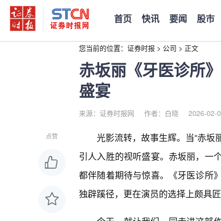
首页
快讯
要闻
股市
您当前的位置：
证券时报
>
公司
>
正文
赤坂丽《牙医诊所》
盛宴
来源：证券时报网
作者：白晓
2026-02-0
光影流转，故事生辉。当“赤坂丽
点赞
引人入胜的视听盛宴。赤坂丽，一
都伴随着期待与惊喜。《牙医诊所
独辟蹊径，更在演员的选择上颇具匠