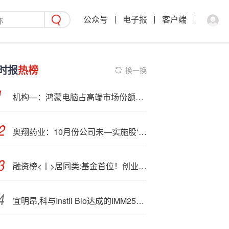
公众号
电子报
客户端
时报
热榜
换一换
机构—：鸿蒙电脑占高端市场份额超 70%，华为折叠电脑重塑 2W + 市场格局
奥翔药业：10月份公司未—实施股‘份’回购
融资榜<丨>居同类:基金首位！创业板50ETF（159949）融资净买入2492.9万元
宜明昂,科与Instil Bio达成的IMM2510及IMM27M合作项目里程碑付款500万美元到账