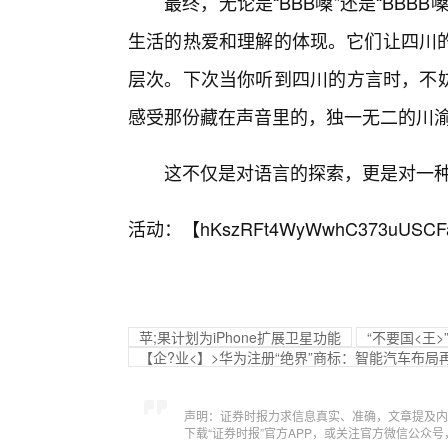
最终，无论是“BBB嗓”还是“BBB
生活的热爱和理解的体现。它们让四川的
层次。下次当你听到四川的方言时，不妨仔
感受那份藏在声音里的，独一无二的川
这不仅是对语言的探索，更是对一
活动：【
hKszRFt4WyWwhC373uUSCF
苹;果计划为iPhone扩展卫星功能
“不要国<王
【企?业<】>华为注册“绝界”商标：智能汽车布局
声明：证券时报力求信息真实、准确，文章提及内
下载“证券时报”官方APP，或关注官方微信公众