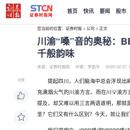
首页
快讯
要闻
股市
您当前的位置：
证券时报
>
公司
>
正文
川渝“嗓”音的奥秘：B
千般韵味
来源：证券时报网
作者：罗昌平
2026-02-07 
提起四川，人们脑海中总会浮现出
点赞
充满烟火气的川渝方言。而在川💡渝方
提及，却又难以用三言两语道明，那就是所
圣？它们又有什么区别？今天，就让我