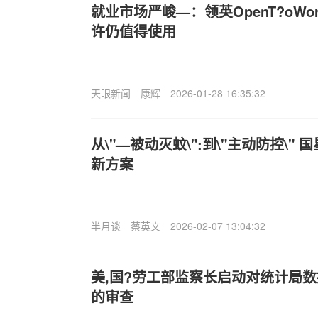
就业市场严峻—：领英OpenT?oW
许仍值得使用
天眼新闻
康辉
2026-01-28 16:35:32
从\"—被动灭蚊\":到\"主动防控\"
新方案
半月谈
蔡英文
2026-02-07 13:04:32
美,国?劳工部监察长启动对统计局数
的审查