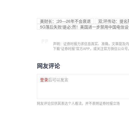
美财长：;20—26年不会衰退
双;环传动：提
5G落后失败!是必;然！美国进一步禁用中国电信
声明：证券时报力求信息真实、准确，文章提及内
下载“证券时报”官方APP，或关注官方微信公众
网友评论
登录
后可以发言
网友评论仅供其表达个人看法，并不表明证券时报立场